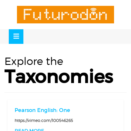
Skip
to
OSE
U
content
Explore the
Taxonomies
Pearson English: One
https://vimeo.com/100546265
READ MORE