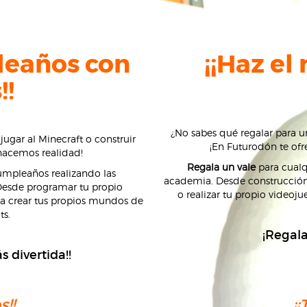
leaños con
¡¡Haz el
!!
¿No sabes qué regalar para
gar al Minecraft o construir
¡En Futurodón te of
 hacemos realidad!
Regala un vale
para cualq
mpleaños realizando las
academia. Desde construcción d
Desde programar tu propio
o realizar tu propio videoju
sta crear tus propios mundos de
ts.
¡Regala
s divertida!!
!!
¡