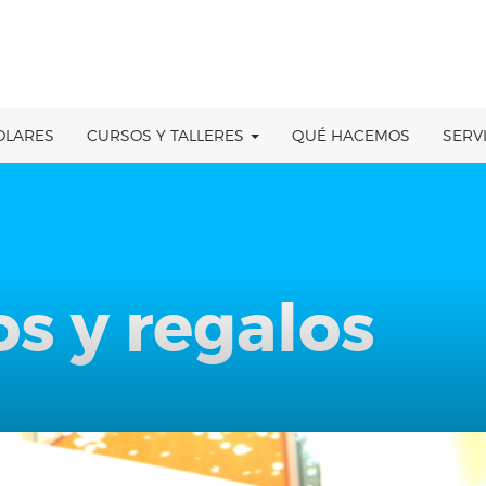
OLARES
CURSOS Y TALLERES
QUÉ HACEMOS
SERV
 y regalos